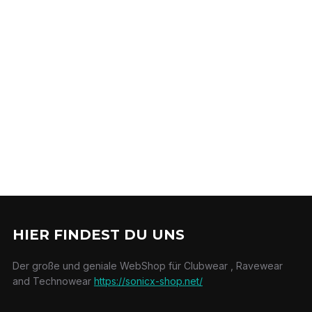
HIER FINDEST DU UNS
Der große und geniale WebShop für Clubwear , Ravewear
and Technowear
https://sonicx-shop.net/